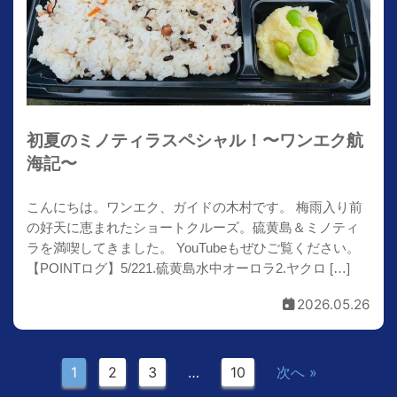
初夏のミノティラスペシャル！〜ワンエク航
海記〜
こんにちは。ワンエク、ガイドの木村です。 梅雨入り前
の好天に恵まれたショートクルーズ。硫黄島＆ミノティ
ラを満喫してきました。 YouTubeもぜひご覧ください。
【POINTログ】5/221.硫黄島水中オーロラ2.ヤクロ […]
2026.05.26
1
2
3
…
10
次へ »