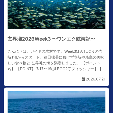
玄界灘2026Week3 〜ワンエク航海記〜
こんにちは。ガイドの木村です。Week3は久しぶりの壱
岐1泊からスタート。連日猛暑に負けず壱岐や糸島の美味
しい食べ物と 玄界灘の海を満喫しました。 【ポイント
名】 【POINT】 7/17〜19①LEGO2②フィッシャー […]
2026.07.21