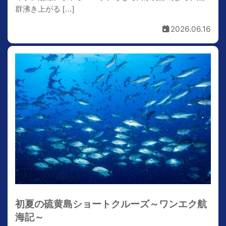
群沸き上がる […]
2026.06.16
初夏の硫黄島ショートクルーズ～ワンエク航
海記～