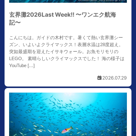
玄界灘2026Last Week!! 〜ワンエク航海
記〜
こんにちは。ガイドの木村です。暑くて熱い玄界灘シー
ズン、いよいよクライマックス！表層水温は28度超え。
突如最盛期を迎えたイサキウォール。お魚モリモリの
LEGO。 素晴らしいクライマックスでした！ 海の様子は
YouTube […]
2026.07.29