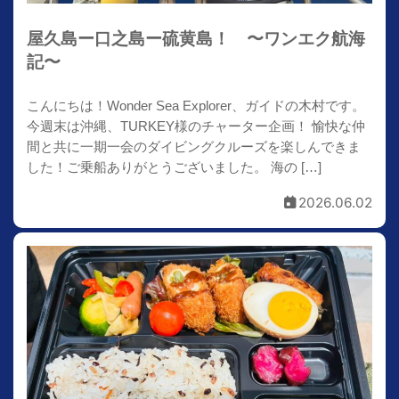
屋久島ー口之島ー硫黄島！ 〜ワンエク航海
記〜
こんにちは！Wonder Sea Explorer、ガイドの木村です。
今週末は沖縄、TURKEY様のチャーター企画！ 愉快な仲
間と共に一期一会のダイビングクルーズを楽しんできま
した！ご乗船ありがとうございました。 海の […]
2026.06.02