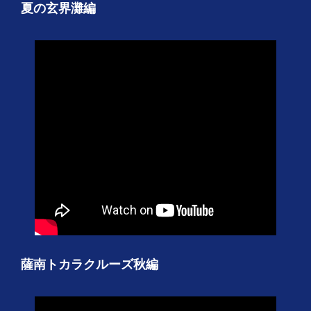
夏の玄界灘編
薩南トカラクルーズ秋編