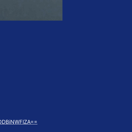
lODBiNWFlZA==