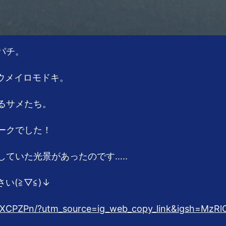
パチ。
ウメイロモドキ。
るサメたち。
ークでした！
ていた光景があったのです…..
い(≧▽≦)↓
WXCPZPn/?utm_source=ig_web_copy_link&igsh=MzR