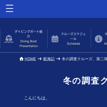
ダイビングボート紹
クルーズスケジュ
介
ール
Diving Boat
Schedule
A
Presentation
HOME
航海記
冬の調査クルーズ、第二
冬の調査
こんにちは。