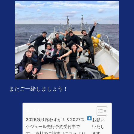
またご一緒しましょう！
もくじ
2026残り席わずか！＆2027ス
お願い
ケジュール先行予約受付中で
いたし
す！ 資料のご請求はこちらより
ます。