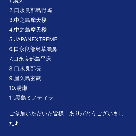
1.湯瀬
2.口永良部島野崎
3.中之島摩天楼
4.中之島摩天楼
5.JAPANEXTREME
6.口永良部島草瀬鼻
7.口永良部島平床
8.口永良部長
9.屋久島玄武
10.湯瀬
11.黒島ミノティラ
ご参加いただいた皆様、ありがとうございまし
た♪