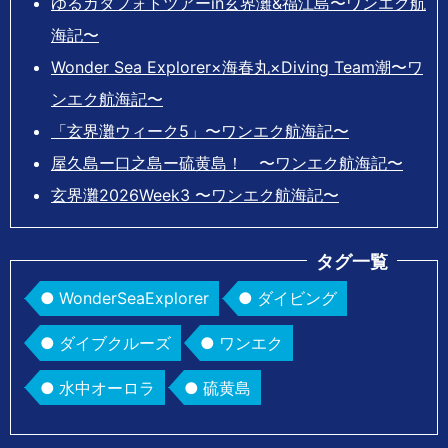
ゆるカタフォトツアーin玄界灘&福江島〜ワンエク航
海記〜
Wonder Sea Explorer×海春丸×Diving Team潮〜ワ
ンエク航海記〜
「玄界灘ウィーク5」〜ワンエク航海記〜
屋久島ー口之島ー硫黄島！ 〜ワンエク航海記〜
玄界灘2026Week3 〜ワンエク航海記〜
タグ一覧
WonderSeaExplorer
ダイビング
ダイブクルーズ
ワンエク
水中オーロラ
硫黄島