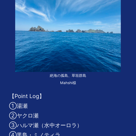
絶海の孤島、草垣群島
Mahshi様
【Point Log】
①湯瀬
②ヤクロ瀬
③ハルマ瀬（水中オーロラ）
④黒島・ミノティラ