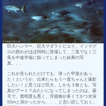
巨大ハンマー、巨大マダラトビエイ、イソマグ
ロの群れがほぼ同時に登場して、二兎でなく三
兎を中途半端に狙ってしまった結果の写
真、、、
これが見られただけでも、潜った甲斐があっ
た！というか、出来たらもう一度ちゃんと撮影
したい！と思うほど巨大。しかも３枚とも。写
真がアート？みたいになってしまったのは、曇
天で、透明度も悪く、浮遊物が多くてかつ水深
50mと深かったから、、、と言い訳しておく。