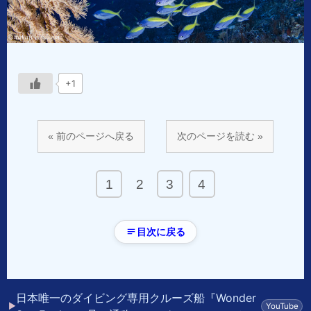
+1
« 前のページへ戻る
次のページを読む »
1
2
3
4
目次に戻る
日本唯一のダイビング専用クルーズ船『Wonder