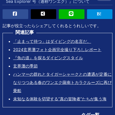
Sea Explorer 号（通称ワンエク）』について
記事が役立ったらシェアしてくれるとうれしいです。
関連記事
「止まって待つ」はダイビングの名言だ。
2024玄界灘フォト企画完全撮り下ろしレポート
『魚の道』を探るダイビングスタイル
玄界灘の季節
ハンマーの群れとタイガーシャークとの遭遇が定番に
なりつつある春のワンエク薩南トカラクルーズに再び
乗船
未知なる体験を切望する“真の冒険者”たちが集う海
タグ一覧