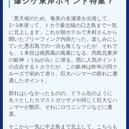
爆シケ東岸ポイント特集？
「悪天候のため、奄美の名瀬港を出港して、
2~3本潜って、トカラ最北端の口之島まで一気
に北上します」これが朝ホテルで木村さんから
聞いたブリーフィング内容だった。楽しみにし
ていた悪石島での一泊も無くなったが、それで
も、１本目は南西風の風裏になる、同島北東岸
の畝神（うねがみ）に潜る。西に人気ポイント
の点在するトカラだが、この畝神は昨年の同ク
ルーズで初めて潜り、巨大ハンマーの群れに遭
遇したポイント。
群れはいなかったものの、ドラム缶のように
丸々としたカマストガリザメや同じく巨大なハ
ンマーが数匹、それにロウニンアジなどに遭
遇。
そこから一気に中之島まで北上して、こちらも