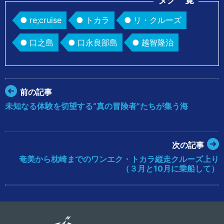
re;cruise
トカラ
リ・クルーズ
口之島
口永良部島
越智隆治
前の記事
未知なる体験を切望する“真の冒険者”たちが集う海
次の記事
奄美から枕崎までのワンエク・トカラ縦走クルーズ上り
（３月と10月に乗船して）