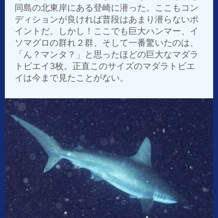
同島の北東岸にある登崎に潜った。ここもコン
ディションが良ければ普段はあまり潜らないポ
イントだ。しかし！ここでも巨大ハンマー、イ
ソマグロの群れ２群、そして一番驚いたのは、
「ん？マンタ？」と思ったほどの巨大なマダラ
トビエイ3枚。正直このサイズのマダラトビエ
イは今まで見たことがない。