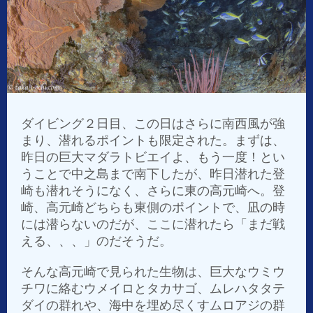
ダイビング２日目、この日はさらに南西風が強
まり、潜れるポイントも限定された。まずは、
昨日の巨大マダラトビエイよ、もう一度！とい
うことで中之島まで南下したが、昨日潜れた登
崎も潜れそうになく、さらに東の高元崎へ。登
崎、高元崎どちらも東側のポイントで、凪の時
には潜らないのだが、ここに潜れたら「まだ戦
える、、、」のだそうだ。
そんな高元崎で見られた生物は、巨大なウミウ
チワに絡むウメイロとタカサゴ、ムレハタタテ
ダイの群れや、海中を埋め尽くすムロアジの群