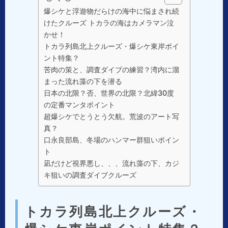
爆シケと浮遊物だらけの海中に悩まされ続
けたクルーズ トカラの海はカメラマン泣
かせ！
トカラ列島北上クルーズ・爆シケ東岸ポイ
ント特集？
苦肉の策と、調査ダイブの練習？湾内に溜
まった流れ藻の下を潜る
日本の北限？否、世界の北限？北緯30度
の定番マンタポイント
超爆シケでとうとう欠航。荒波のアート写
真？
口永良部島、冬場のハンマー群狙いポイン
ト
凪だけど視界悪し、、、流れ藻の下、カジ
キ狙いの調査ダイブクルーズ
トカラ列島北上クルーズ・