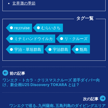
玄界灘の季節
タグ一覧
re;cruise
むらいさち
ミナミハンドウイルカ
リ・クルーズ
宇治・草垣群島
宇治群島
甑島
前の記事
ワンエク・トカラ・クリスマスクルーズ 若手ダイバー向
け、新企画U25 Discovery TOKARA とは？
次の記事
ワンエクで巡る､九州薩南､五島列島のダイビングエリア