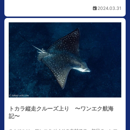
2024.03.31
トカラ縦走クルーズ上り 〜ワンエク航海
記〜