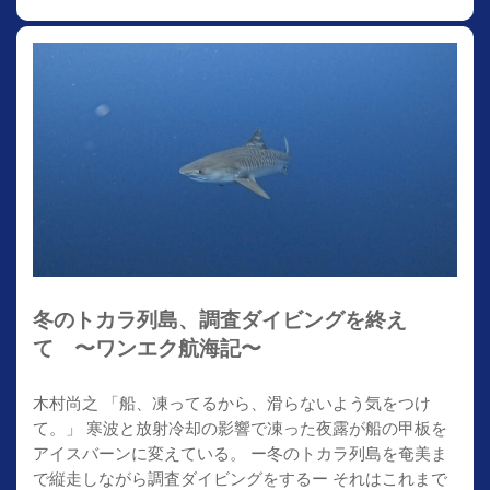
冬のトカラ列島、調査ダイビングを終え
て 〜ワンエク航海記〜
木村尚之 「船、凍ってるから、滑らないよう気をつけ
て。」 寒波と放射冷却の影響で凍った夜露が船の甲板を
アイスバーンに変えている。 ー冬のトカラ列島を奄美ま
で縦走しながら調査ダイビングをするー それはこれまで