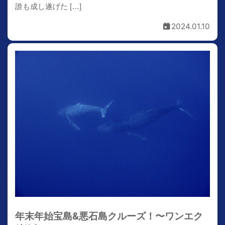
誰も成し遂げた […]
2024.01.10
年末年始宝島&悪石島クルーズ！〜ワンエク