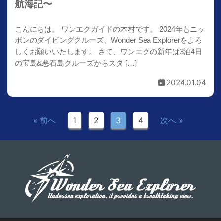
航海記〜
こんにちは。 ワンエクガイドの木村です。 2024年もニッ
ポンのダイビングクルーズ、Wonder Sea Explorerをよろ
しくお願いいたします。 さて、ワンエクの新年は3泊4日
の宝島&悪石島クルーズからスタ […]
2024.01.04
« 前へ
1
2
3
4
次へ »