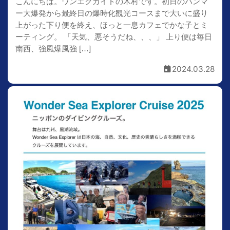
こんにちは。ワンエクガイドの木村です。初日のハンマ
ー大爆発から最終日の爆時化観光コースまで大いに盛り
上がった下り便を終え、ほっと一息カフェでかな子とミ
ーティング。 「天気、悪そうだね、、、」 上り便は毎日
南西、強風爆風強 […]
2024.03.28