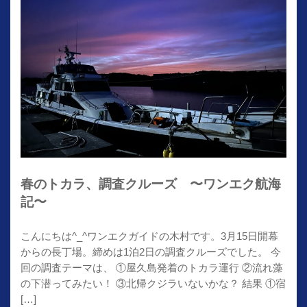
春のトカラ、調査クルーズ 〜ワンエク航海
記〜
こんにちは^_^ワンエクガイドの木村です。3月15日開幕
からの長丁場。締めは1泊2日の調査クルーズでした。 今
回の調査テーマは、 ①屋久島発着のトカラ運行 ②流れ藻
の下潜ってみたい！ ③北帰クジラいないかな？ 結果 ①宿
[…]