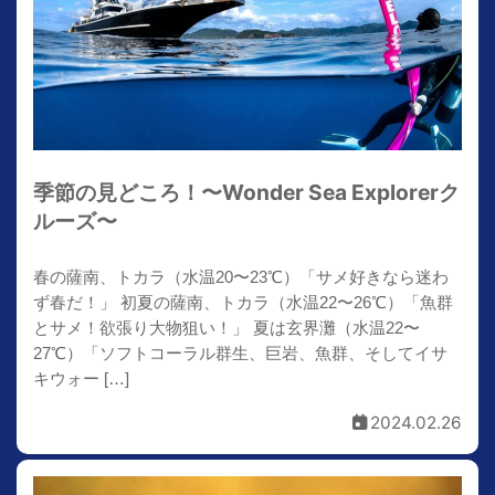
季節の見どころ！〜Wonder Sea Explorerク
ルーズ〜
春の薩南、トカラ（水温20〜23℃）「サメ好きなら迷わ
ず春だ！」 初夏の薩南、トカラ（水温22〜26℃）「魚群
とサメ！欲張り大物狙い！」 夏は玄界灘（水温22〜
27℃）「ソフトコーラル群生、巨岩、魚群、そしてイサ
キウォー […]
2024.02.26