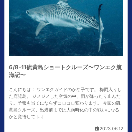
6/8-11硫黄島ショートクルーズ〜ワンエク航
海記〜
こんにちは！ ワンエクガイドのかな子です。 梅雨入りし
た鹿児島。 ジメジメした空気の中、雨が降ったり止んだ
り。予報も当てにならずコロコロ変わります。 今回の硫
黄島クルーズ、出港前までは大雨時化の中の戦いになる
かと覚悟して […]
2023.06.12