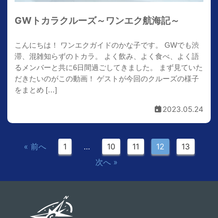
GWトカラクルーズ～ワンエク航海記～
こんにちは！ ワンエクガイドのかな子です。 GWでも渋
滞、混雑知らずのトカラ。 よく飲み、よく食べ、よく語
るメンバーと共に6日間過ごしてきました。 まず見ていた
だきたいのがこの動画！ ゲストが今回のクルーズの様子
をまとめ […]
2023.05.24
« 前へ
1
…
10
11
12
13
次へ »