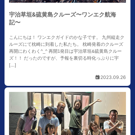
宇治草垣&硫黄島クルーズ〜ワンエク航海
記〜
こんにちは！ ワンエクガイドのかな子です。 九州縦走ク
ルーズにて枕崎に到着した私たち。 枕崎発着のクルーズ
再開にわくわく^_^ 再開1発目は宇治草垣&硫黄島クルー
ズ！！ だったのですが、予報を裏切る時化っぷりに宇
[…]
2023.09.26