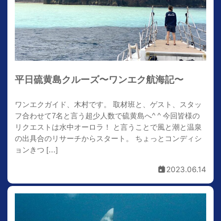
平日硫黄島クルーズ〜ワンエク航海記〜
ワンエクガイド、木村です。 取材班と、ゲスト、スタッ
フ合わせて7名と言う超少人数で硫黄島へ^ ^ 今回皆様の
リクエストは水中オーロラ！ と言うことで風と潮と温泉
の出具合のリサーチからスタート。 ちょっとコンディシ
ョンきつ […]
2023.06.14