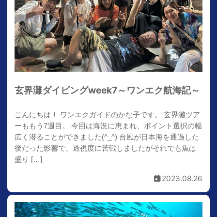
玄界灘ダイビングweek7～ワンエク航海記～
こんにちは！ ワンエクガイドのかな子です。 玄界灘ツア
ーももう7週目。 今回は海況に恵まれ、ポイント選択の幅
広く潜ることができました(^_^) 台風が日本海を通過した
後だった影響で、透視度に苦戦しましたがそれでも魚は
盛り […]
2023.08.26