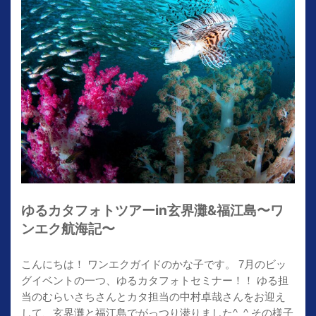
ゆるカタフォトツアーin玄界灘&福江島〜ワ
ンエク航海記〜
こんにちは！ ワンエクガイドのかな子です。 7月のビッ
グイベントの一つ、ゆるカタフォトセミナー！！ ゆる担
当のむらいさちさんとカタ担当の中村卓哉さんをお迎え
して、玄界灘と福江島でがっつり潜りました^_^ その様子