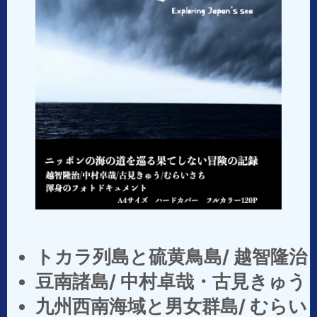
トカラ列島と硫黄鳥島/ 越智隆治
豆南諸島/ 中村卓哉・古見きゅう
九州西南海域と男女群島/ むらい