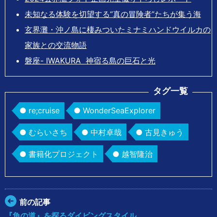
未知なる体験を切望する“真の冒険者”たちが集う海
玄界灘・沖ノ島に棲みついたミナミハンドウイルカの
家族との交流物語
磐座- IWAKURA 神宿る島の巨石と光
タグ一覧
re;cruise
WonderSeaExplorer
むらいさち
中村卓哉
古見きゅう
書籍化プロジェクト
越智隆治
前の記事
『魚の道』を探るダイビングスタイル